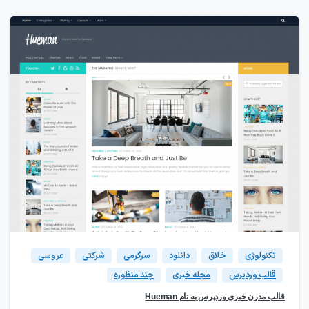
۱۴
2
تکنولوژی
خلاق
دانلود
سرگرمی
شرکتی
عروسی
قالب وردپرس
مجله خبری
چند منظوره
قالب مدرن خبری وردپرس به نام Hueman